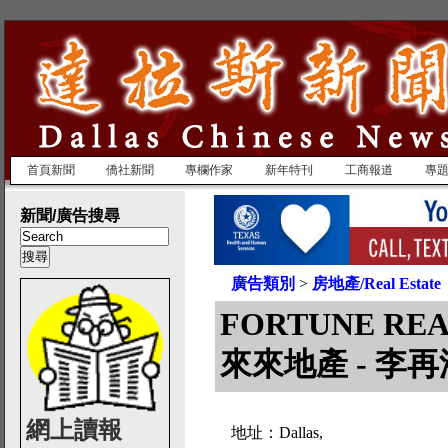
首頁新聞
僑社新聞
專欄作家
新年特刊
工商報道
專
新聞/廣告搜尋
廣告類別
>
房地產/Real Estate
FORTUNE REAL
來來地產 - 李再
網上讀報
地址：Dallas,