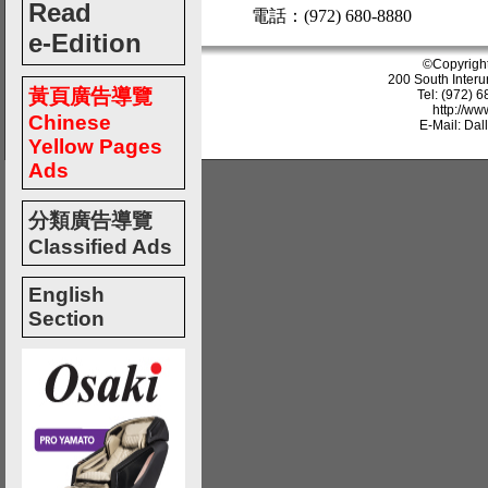
Read
電話：(972) 680-8880
e-Edition
©Copyrigh
200 South Interu
黃頁廣告導覽
Tel: (972) 
http://w
Chinese
E-Mail: Da
Yellow Pages
Ads
分類廣告導覽
Classified Ads
English
Section