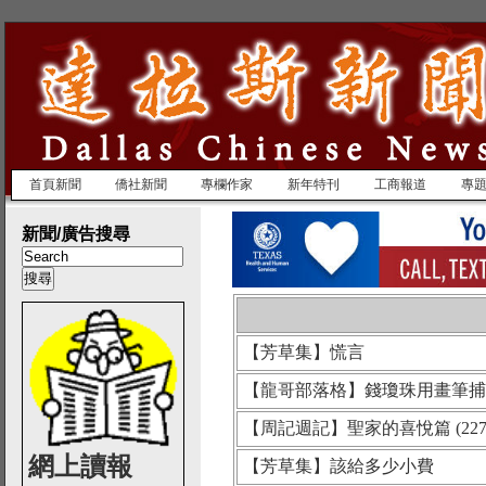
首頁新聞
僑社新聞
專欄作家
新年特刊
工商報道
專
新聞/廣告搜尋
【芳草集】慌言
【龍哥部落格】錢瓊珠用畫筆捕
【周記週記】聖家的喜悅篇 (227
網上讀報
【芳草集】該給多少小費