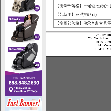
【龍哥部落格】王瑞瑾送愛心到
【芳草集】充滿挑戰 (2)
【龍哥部落格】傳承粵劇甘秀霞
©Copyrigh
200 South Interu
Tel: (972) 
http://w
E-Mail: Da