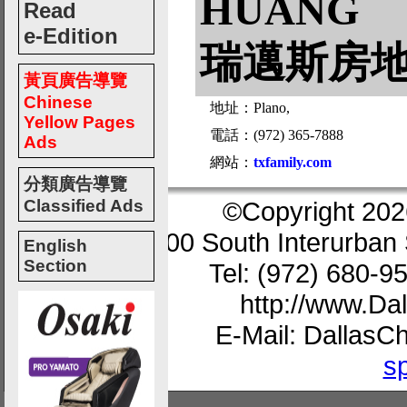
HUANG
Read
e-Edition
瑞邁斯房
黃頁廣告導覽
Chinese
地址：Plano,
Yellow Pages
電話：(972) 365-7888
Ads
網站：
txfamily.com
分類廣告導覽
Classified Ads
©Copyright 202
200 South Interurban 
English
Section
Tel: (972) 680-9
http://www.D
E-Mail: Dallas
s