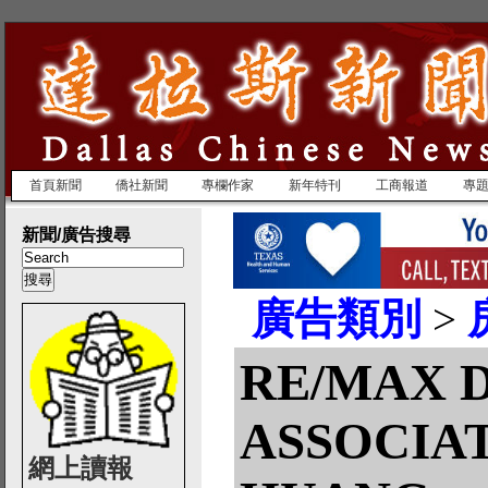
首頁新聞
僑社新聞
專欄作家
新年特刊
工商報道
專
新聞/廣告搜尋
廣告類別
>
RE/MAX 
ASSOCIAT
網上讀報