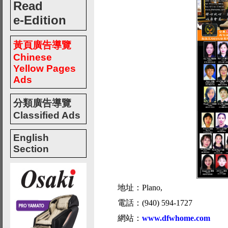
Read
e-Edition
黃頁廣告導覽
Chinese
Yellow Pages
Ads
分類廣告導覽
Classified Ads
English
Section
地址：Plano,
電話：(940) 594-1727
網站：
www.dfwhome.com