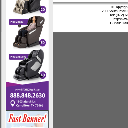
©Copyrigh
200 South Interu
Tel: (972) 
http://w
E-Mail: Da