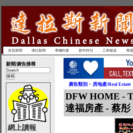
首頁新聞
僑社新聞
專欄作家
新年特刊
工商報道
專
新聞/廣告搜尋
廣告類別
>
房地產/Real Estate
DFW HOME - 
達福房產 - 蔡彤
網上讀報