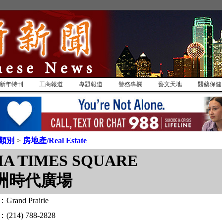
新年特刊
工商報道
專題報道
警務專欄
藝文天地
醫藥保健
類別
>
房地產/Real Estate
IA TIMES SQUARE
洲時代廣場
rand Prairie
214) 788-2828