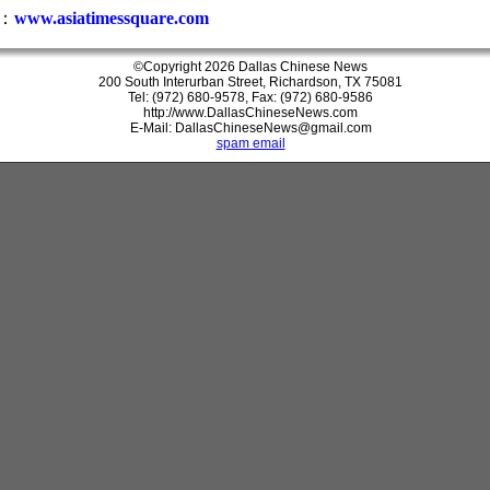
：
www.asiatimessquare.com
©Copyright 2026 Dallas Chinese News
200 South Interurban Street, Richardson, TX 75081
Tel: (972) 680-9578, Fax: (972) 680-9586
http://www.DallasChineseNews.com
E-Mail: DallasChineseNews@gmail.com
spam email