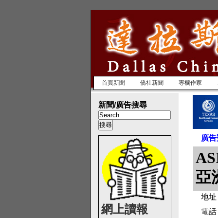
首頁新聞
僑社新聞
專欄作家
新聞/廣告搜尋
廣告
AS
亞
地址：G
網上讀報
電話：(