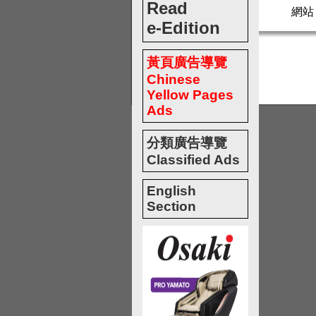
Read
網站
e-Edition
黃頁廣告導覽
Chinese
Yellow Pages
Ads
分類廣告導覽
Classified Ads
English
Section