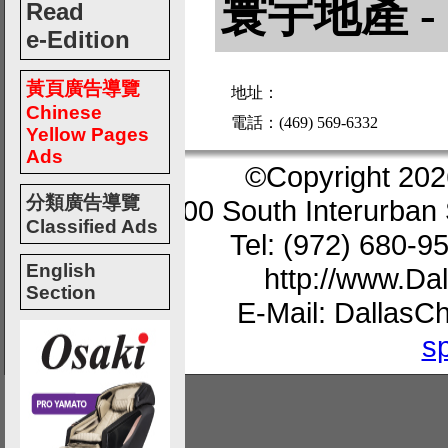
寰宇地產 - 
Read
e-Edition
黃頁廣告導覽
地址：
Chinese
電話：(469) 569-6332
Yellow Pages
Ads
©Copyright 202
分類廣告導覽
200 South Interurban 
Classified Ads
Tel: (972) 680-9
English
http://www.D
Section
E-Mail: Dallas
s