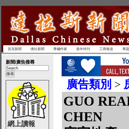
首頁新聞
僑社新聞
專欄作家
新年特刊
工商報道
專
新聞/廣告搜尋
廣告類別
>
GUO REAL
CHEN
網上讀報