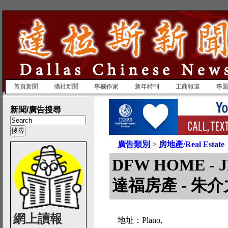
首頁新聞
僑社新聞
專欄作家
新年特刊
工商報道
專
新聞/廣告搜尋
廣告類別
>
房地產/Real Estate
DFW HOME - 
達福房產 - 朱介
網上讀報
地址：Plano,