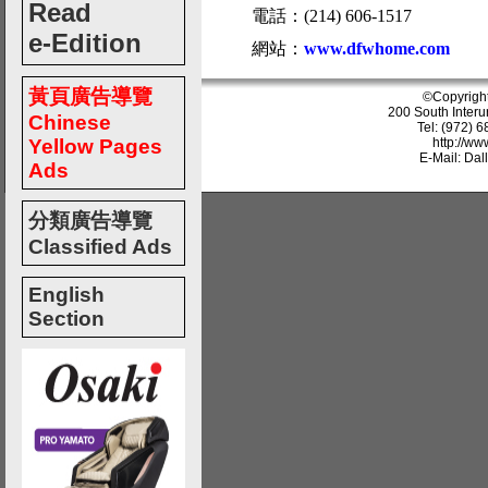
Read
電話：(214) 606-1517
e-Edition
網站：
www.dfwhome.com
黃頁廣告導覽
©Copyrigh
200 South Interu
Chinese
Tel: (972) 
Yellow Pages
http://w
E-Mail: Da
Ads
分類廣告導覽
Classified Ads
English
Section