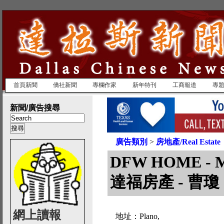
首頁新聞
僑社新聞
專欄作家
新年特刊
工商報道
專
新聞/廣告搜尋
廣告類別
>
房地產/Real Estate
DFW HOME - 
達福房產 - 曹瓊
網上讀報
地址：Plano,