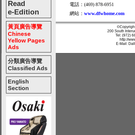
Read
電話：(469) 878-6951
e-Edition
網站：
www.dfwhome.com
黃頁廣告導覽
©Copyrigh
200 South Interu
Chinese
Tel: (972) 
Yellow Pages
http://w
E-Mail: Da
Ads
分類廣告導覽
Classified Ads
English
Section