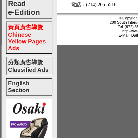
Read
電話：(214) 205-5516
e-Edition
©Copyrigh
200 South Interu
黃頁廣告導覽
Tel: (972) 
http://w
Chinese
E-Mail: Da
Yellow Pages
Ads
分類廣告導覽
Classified Ads
English
Section