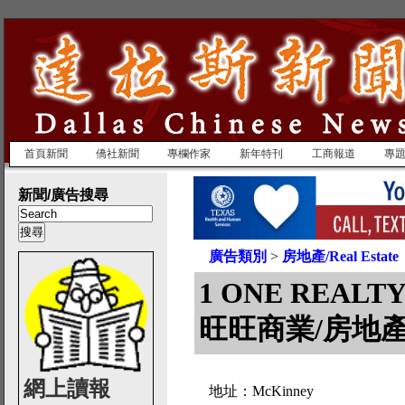
首頁新聞
僑社新聞
專欄作家
新年特刊
工商報道
專
新聞/廣告搜尋
廣告類別
>
房地產/Real Estate
1 ONE REALTY
旺旺商業/房地
網上讀報
地址：McKinney