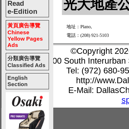
光大地產
Read
e-Edition
黃頁廣告導覽
地址：Plano,
Chinese
電話：(208) 921-5103
Yellow Pages
Ads
©Copyright 202
分類廣告導覽
200 South Interurban 
Classified Ads
Tel: (972) 680-9
English
http://www.D
Section
E-Mail: Dallas
s