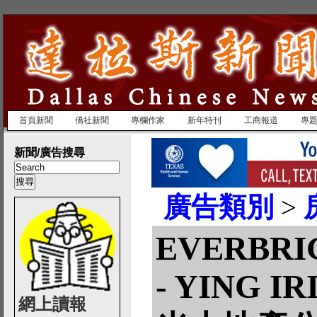
首頁新聞
僑社新聞
專欄作家
新年特刊
工商報道
專
新聞/廣告搜尋
廣告類別
>
EVERBRI
- YING IR
網上讀報