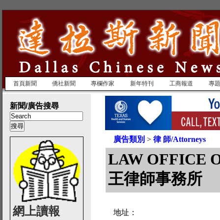
首頁新聞
僑社新聞
專欄作家
新年特刊
工商報道
專
新聞/廣告搜尋
廣告類別
>
律 師/Attorneys
LAW OFFICE 
王律師事務所
網上讀報
地址：