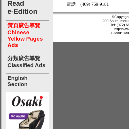
Read
電話：(469) 759-9181
e-Edition
©Copyrigh
200 South Interu
黃頁廣告導覽
Tel: (972) 
http://w
Chinese
E-Mail: Da
Yellow Pages
Ads
分類廣告導覽
Classified Ads
English
Section