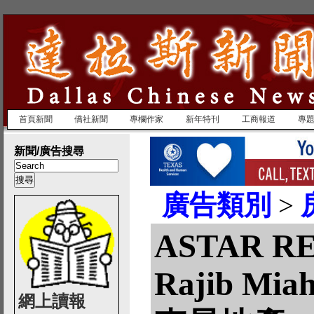
首頁新聞
僑社新聞
專欄作家
新年特刊
工商報道
專
新聞/廣告搜尋
廣告類別
>
ASTAR RE
Rajib Mia
網上讀報