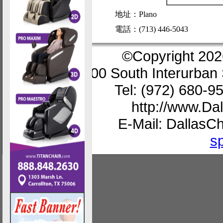
地址：Plano
電話：(713) 446-5043
©Copyright 202
200 South Interurban 
Tel: (972) 680-9
http://www.D
E-Mail: Dallas
s