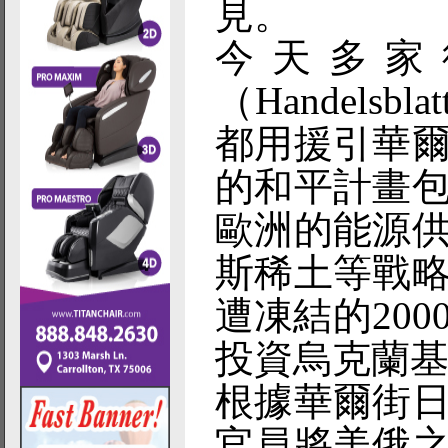
見。
今天多家
（Handelsb
都用援引華
的和平計畫
歐洲的能源
斯稀土等戰
遭凍結的20
投資烏克蘭
根據華爾街
官員將美俄