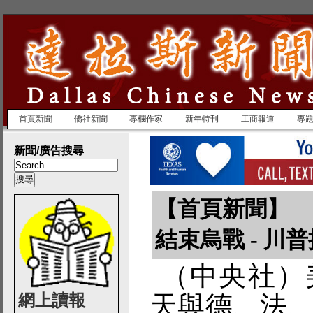
首頁新聞
僑社新聞
專欄作家
新年特刊
工商報道
專
新聞/廣告搜尋
【首頁新聞】
結束烏戰 - 川
（中央社）
網上讀報
天與德、法