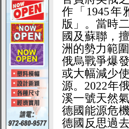
作「1945
版」。當時
國及蘇聯，
洲的勢力範
俄烏戰爭爆
或大幅減少
源。2022
溪一號天然
德國能源危
德國反思過