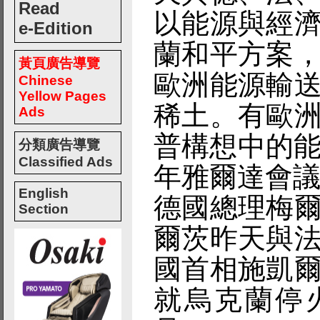
Read
以能源與經
e-Edition
蘭和平方案
黃頁廣告導覽
歐洲能源輸
Chinese
Yellow Pages
稀土。有歐
Ads
普構想中的能
分類廣告導覽
Classified Ads
年雅爾達會
English
德國總理梅
Section
爾茨昨天與
國首相施凱
就烏克蘭停