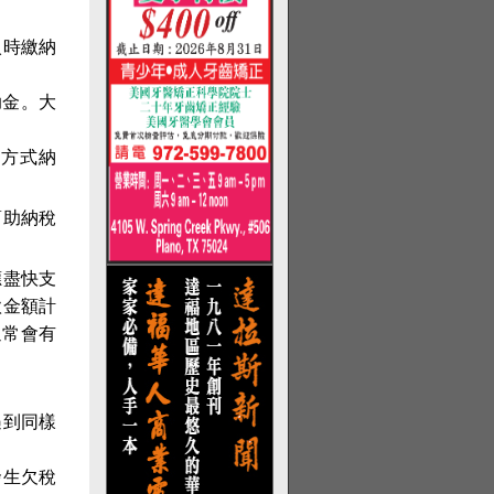
入時繳納
助金。大
種方式納
幫助納稅
應盡快支
款金額計
通常會有
遇到同樣
發生欠稅