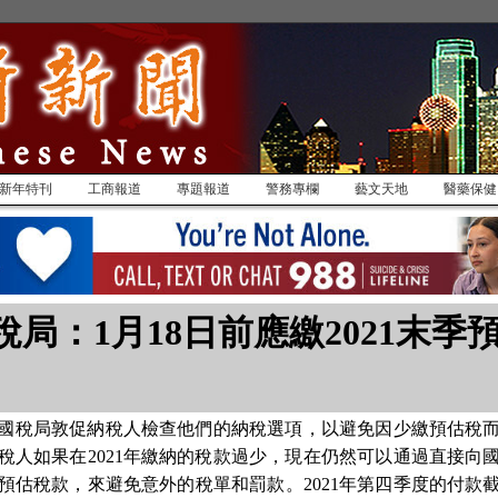
新年特刊
工商報道
專題報道
警務專欄
藝文天地
醫藥保健
稅局：1月18日前應繳2021末季
國稅局敦促納稅人檢查他們的納稅選項，以避免因少繳預估稅
稅人如果在2021年繳納的稅款過少，現在仍然可以通過直接向
預估稅款，來避免意外的稅單和罰款。2021年第四季度的付款