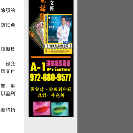
扣除額的
合該抵免
與虛擬貨
案，僅允
人應支付
影響。舉
及以盈利
要繳納預