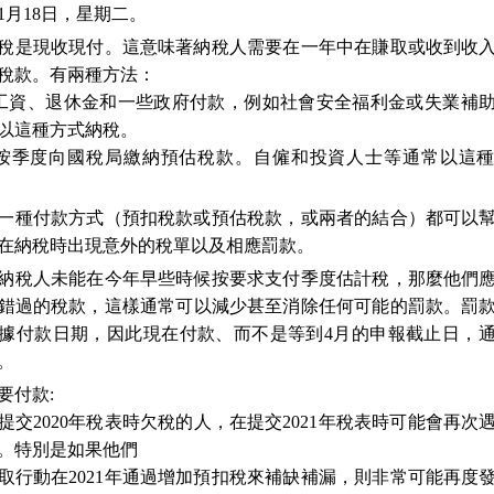
年1月18日，星期二。
稅是現收現付。這意味著納稅人需要在一年中在賺取或收到收
稅款。有兩種方法：
扣工資、退休金和一些政府付款，例如社會安全福利金或失業補
以這種方式納稅。
年按季度向國稅局繳納預估稅款。自僱和投資人士等通常以這
一種付款方式（預扣稅款或預估稅款，或兩者的結合）都可以
在納稅時出現意外的稅單以及相應罰款。
納稅人未能在今年早些時候按要求支付季度估計稅，那麼他們
錯過的稅款，這樣通常可以減少甚至消除任何可能的罰款。罰
據付款日期，因此現在付款、而不是等到4月的申報截止日，
。
要付款:
提交2020年稅表時欠稅的人，在提交2021年稅表時可能會再次
。特別是如果他們
取行動在2021年通過增加預扣稅來補缺補漏，則非常可能再度