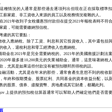
。
這種情況的人通常是那些過去逐項列出但現在正在採取標準
工薪家庭、非工資收入來源的員工以及稅務情況複雜的人。
在2021年收到子女稅優惠預付款但在提交2021年報稅表時不符
家庭，可能需要繳納預估稅。
考慮的其它要點：
多數收入應納稅。除了工資、利息和其它投資收入，其中還包括
的收入，退稅利息和零工經濟收入也應納稅。
業補助金在2021年是完全需要納稅的。2021年的美國救援計劃法
2020年最多達10,200美元的失業補助金。通常，這意味著納稅
款，尤其是如果這些付款沒有被預扣聯邦所得稅的話。
種金融活動，尤其是在年末的那些，通常會產生意想不到的稅收
，年終和假期獎金、股票紅利、共同基金的資本收益分配，以
售的股票、債券、虛擬貨幣、房地產或其它財產，都屬此列。
S.gov 上提供的預扣稅估算器通常可以幫助人們確定他們是否需
頁