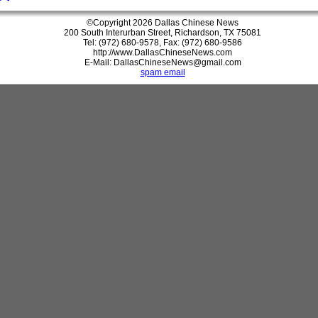
©Copyright 2026 Dallas Chinese News
200 South Interurban Street, Richardson, TX 75081
Tel: (972) 680-9578, Fax: (972) 680-9586
http://www.DallasChineseNews.com
E-Mail: DallasChineseNews@gmail.com
spam email