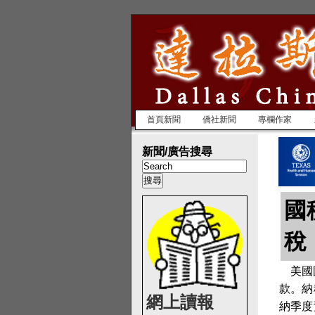
首頁新聞
僑社新聞
專欄作家
新聞/廣告搜尋
國
稅
美國
款。納
網上讀報
納季度