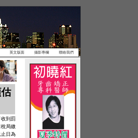
英文版面
攝影專欄
聯絡我們
預估
而收到罰
國稅局繳
截止日為