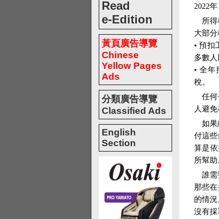
Read
2022
e-Edition
所得
大部分
黃頁廣告導覽
• 預
Chinese
多數人
Yellow Pages
• 全
Ads
稅。
任何
分類廣告導覽
人避免
Classified Ads
如果
English
付這些
Section
算是依
所幫助
誰需
那些在
的情況
沒有採