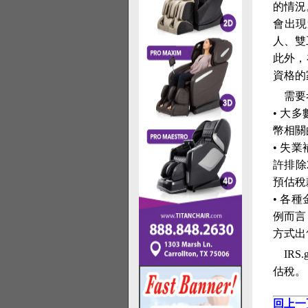
的情況
會出現
人、雙
此外，
資格的
需要
• 大
幣相關
• 失
許排除
預估稅
• 各
例而言
方式出
IR
估稅。
回上一